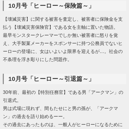
10月号「ヒーロー～保険篇～」
【壊滅災害】に関する被害を査定し、被害者に保険金を支
払う【壊滅災害保険官】である女を主軸に置いた物語。
最早モンスタークレーマーでしか無い被害者に怒りを覚
え、大手製菓メーカーをスポンサーに持つ公務員でないヒ
ーローの登場に、女はいよいよ限界を迎えるが…。社会の
不条理を浮き彫りにした問題作。
10月号「ヒーロー～引退篇～」
30年前、最初の【特別任務官】である男「アークマン」の
引退式。
男は式場に現れず、間もたせにと男の孫が、「アークマ
ン」の過去を語り始めるーー。
その過去にあったものは、一般人がヒーローになるために