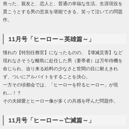
喪った、親友と、恋人と、普通の幸福な生活。生涯現役を
貫こうとする男の悲哀を堪能できる、笑って泣いての問題
作。
11月号「ヒーロー～英雄篇～」
憧れの【特別任務官】になったものの、【壊滅災害】など
現れなさそうな離島に赴任した男（妻帯者）は万年待機を
命じられ、迫り来る給料の少なさと世間の目に耐えきれ
ず、ついにアルバイトをすることを決心。
一方その頃都会では、「ヒーローを狩るヒーロー」が現
れ…！？
その夫婦愛とヒーロー像が多くの共感を呼んだ問題作。
11月号「ヒーロー～亡滅篇～」