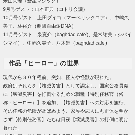
米山真理（彗星マジック）
9月号ゲスト：山本正典（コトリ会議）
10月号ゲスト：上田ダイゴ（マーベリックコア）、中嶋久
美子、林裕介（劇団自由派DNA）
11月号ゲスト：泉寛介（baghdad cafe')、是常祐美（シバイ
シマイ）、中嶋久美子、八木進（baghdad cafe')
作品「ヒーロー」の世界
現代から３０年程前、突如、怪人や怪獣が現れた。
政府はそれらを【壊滅災害】として認定し、国家公務員職
に【壊滅災害】を打倒するための職種【特別任務官（俗
称：ヒーロー）】を追加、【壊滅災害】への対応を施行。
その任務の危険が及ばぬよう、家族や恋人にも正体を明か
さず【特別任務官】たちは日夜【壊滅災害】の打倒に明け
暮れた。