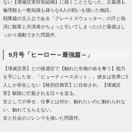
ない【壊滅災害対策組織】に就くこととなった、正義感も
倫理観も一般知識も疎らな4人の戦いを描いた物語。
戦隊篇の主人公である「グレートスウェッター」の汗と熱
演に観客と共演者がちょっと引いてしまったけど最後はし
っかり感動できた問題作。
9月号「ヒーロー～最強篇～」
【壊滅災害】との後遺症で【触れた生物の命を奪う】能力
を手にした女、「ビューティースポット」。彼女は世界に5
人しか存在しない【格別任務官】に任命され、【壊滅災
害】駆除に忙殺される日々を送る。
女としての幸せ、仕事とは何か、触れたいのに触れられな
い、触れてもらえない。
女と社会のジレンマを描いた問題作。