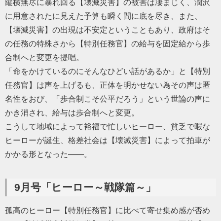
縦横無尽に暴れ回る【壊滅災害】の被害は凄まじく、潤沢
に用意されたに見えた予算も瞬く間に底を尽き、また、
【壊滅災害】の出現は不安定ということもあり、政府はそ
の任務の特殊さから【特別任務官】の給与を固定給から歩
合制へと変更を提唱。
「命をかけているのにそんなひどい話があるか」と【特別
任務官】は声を上げるも、正体を明かせない為その声は匿
名性をおび、「歩合制こそ公平だろう」という世論の声に
かき消され、給与は歩合制へと変更。
こうして地域によって裕福で忙しいヒーロー、貧乏で暇な
ヒーローが誕生、格差社会は【壊滅災害】によって拍車が
かかる形となった――。
9月号「ヒーロー～戦隊篇～」
孤高のヒーロー【特別任務官】に比べて寄せ集め感が否め