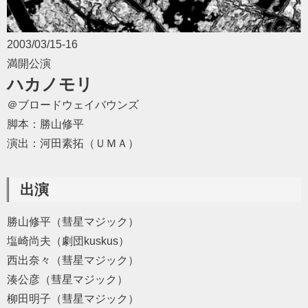
2003/03/15-16
満開公演
ハカノモリ
＠ブロードウェイバウンズ
脚本：勝山修平
演出：河田素拓（ＵＭＡ）
出演
勝山修平（彗星マジック）
塩崎尚夫（劇団kuskus）
西出奈々（彗星マジック）
湊公彦（彗星マジック）
柳田明子（彗星マジック）